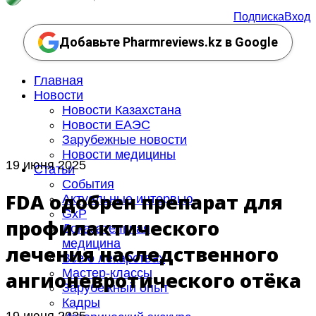
Подписка
Вход
Добавьте Pharmreviews.kz в Google
Главная
Новости
Новости Казахстана
Новости ЕАЭС
Зарубежные новости
Новости медицины
19 июня 2025
Статьи
События
FDA одобрен препарат для
Актуальные интервью
GxP
профилактического
Доказательная
медицина
лечения наследственного
Все о лекарствах
Мастер-классы
ангионевротического отёка
Зарубежный опыт
Кадры
19 июня 2025