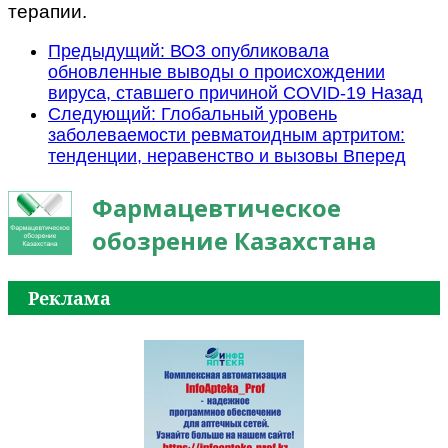
терапии.
Предыдущий: ВОЗ опубликовала
обновленные выводы о происхождении
вируса, ставшего причиной COVID-19
Назад
Следующий: Глобальный уровень
заболеваемости ревматоидным артритом:
тенденции, неравенство и вызовы
Вперед
Фармацевтическое
обозрение Казахстана
Реклама