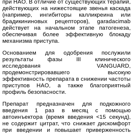
при НАО. В отличие от существующих терапий,
действующих на нижестоящие звенья каскада
(например, ингибиторы калликреина или
брадикининовых рецепторов), garadacimab
действует на начальном этапе патогенеза,
обеспечивая более эффективную блокаду
механизма приступа.
Основанием для одобрения послужили
результаты фазы III клинического
исследования VANGUARD,
продемонстрировавшего высокую
эффективность препарата в снижении частоты
приступов НАО, а также благоприятный
профиль безопасности.
Препарат предназначен для подкожного
введения 1 раз в месяц с помощью
автоинъектора (время введения <15 секунд),
не содержит цитрат, что снижает дискомфорт
при введении и повышает приверженность