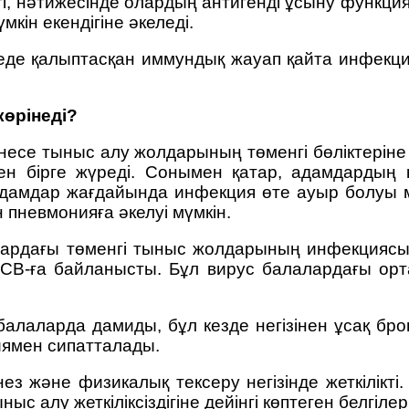
ті, нәтижесінде олардың антигенді ұсыну функц
кін екендігіне әкеледі.
еде қалыптасқан иммундық жауап қайта инфекция
көрінеді?
несе тыныс алу жолдарының төменгі бөліктеріне 
н бірге жүреді. Сонымен қатар, адамдардың көп
адамдар жағдайында инфекция өте ауыр болуы 
ін пневмонияға әкелуі мүмкін.
алалардағы төменгі тыныс жолдарының инфекци
СВ-ға байланысты. Бұл вирус балалардағы орта
і балаларда дамиды, бұл кезде негізінен ұсақ б
циямен сипатталады.
з және физикалық тексеру негізінде жеткілікт
ыс алу жеткіліксіздігіне дейінгі көптеген белгіле