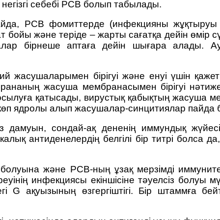
негізгі себебі РСВ болып табылады.
лайда, РСВ фомиттерде (инфекцияны жұқтыруы
ғат бойы және теріде – жарты сағатқа дейін өмір
алар бірнеше аптаға дейін шығара алады. Ау
 жасушаларымен бірігуі және енуі үшін қажет
рананың жасуша мембранасымен бірігуі нәтиже
қосылуға қатысады, вирустық қабықтың жасуша 
 көп ядролы алып жасушалар-синцитиялар пайда 
 дамуын, сондай-ақ дененің иммундық жүйесін
лық антиденелердің белгілі бір титрі болса да
олуына және РСВ-ның ұзақ мерзімді иммуните
еуінің инфекциясы екіншісіне тәуелсіз болуы мү
гі G ақуызының өзгергіштігі. Бір штаммға бей