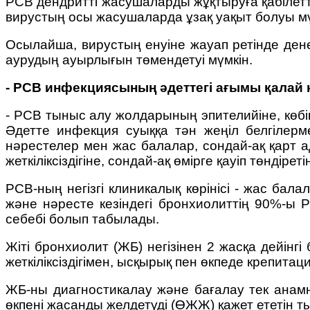
РСВ дендритті жасушаларды жұқтыруға қабілет
вирустың осы жасушаларда ұзақ уақыт болуы мүм
Осылайша, вирустың енуіне жауап ретінде ден
аурудың ауырлығын төмендетуі мүмкін.
- РСВ инфекциясының әдеттегі ағымы қалай 
- РСВ тыныс алу жолдарының эпителийіне, көбі
Әдетте инфекция суыққа тән жеңіл белгілерме
нәрестелер мен жас балалар, сондай-ақ қарт 
жеткіліксіздігіне, сондай-ақ өмірге қауіп төндірет
РСВ-ның негізгі клиникалық көрінісі - жас б
және нәресте кезіндегі бронхиолиттің 90%-ы Р
себебі болып табылады.
Жіті бронхиолит (ЖБ) негізінен 2 жасқа дейінг
жеткіліксіздігімен, ысқырық пен өкпеде крепита
ЖБ-ны диагностикалау және бағалау тек анамне
өкпені жасанды желдетуді (ӨЖЖ) қажет ететін тын