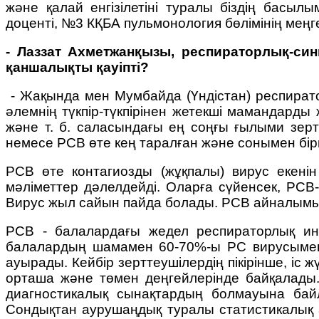
және қалай енгізілетіні туралы біздің бас
доценті, №3 КҚБА пульмонология бөлімінің ме
- Лаззат Ахметжанқызы, респираторлық-син
қаншалықты қауіпті?
- Жақында мен Мумбайда (Үндістан) респират
әлемнің түкпір-түкпірінен жетекші мамандард
және т. б. саласындағы ең соңғы ғылыми зерт
немесе РСВ өте кең таралған және сонымен бірге
РСВ өте контагиозды (жұқпалы) вирус екені
мәліметтер дәлелдейді. Оларға сүйенсек, РС
Вирус жыл сайын пайда болады. РСВ айналымы 
РСВ - балалардағы жедел респираторлық инф
балалардың шамамен 60-70%-ы PC вирусымен к
ауырады. Кейбір зерттеушілердің пікірінше, іс
орташа және төмен деңгейлерінде байқалады. 
диагностикалық сынақтардың болмауына байла
Сондықтан аурушаңдық туралы статистикалық а