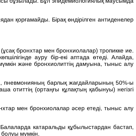
иясы бұзылады. Бұл эпидемиологиялық маусымда
дан қорғамайды. Бірақ өндірілген антиденелер
(ұсақ бронхтар мен бронхиолалар) тропикке ие.
шілігінде ауру бір-екі аптада өтеді. Алайда,
мүмкін және бронхиолиттің дамуына, тыныс алу
ясы, пневмонияның барлық жағдайларының 50%-ы
ша отиттің (ортаңғы құлақтың қабынуы) негізгі
ронхтар мен бронхиолалар әсер етеді, тыныс алу
і. Балаларда катаральды құбылыстардан бастап,
р болуы мүмкін.