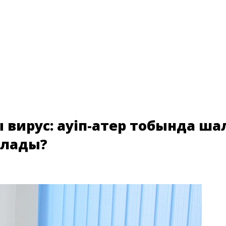
вирус: қауіп-қатер тобында ш
олады?