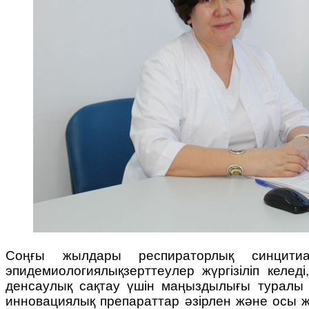
Соңғы жылдары респираторлық синцити
эпидемиологиялықзерттеулер жүргізіліп кел
денсаулық сақтау үшін маңыздылығы туралы 
инновациялық препараттар әзірлен және осы жо