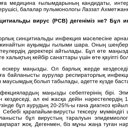
ылымға медицина ғылымдарының кандидаты, ин
ңгерушісі, балалар пульмонологы Лаззат Ахметж
цитиальды вирус (РСВ) дегеніміз не? Бұл 
орлық синцитиальды инфекция мәселесіне арна
ы жинайтын ауқымды ғылыми шара. Оның шеңбер
теулердің деректері айтылады. Бұл өте маңыз
 халықтың кейбір санаттары үшін өте қауіпті бо
н ескеру маңызды. Ол барлық жерде кездеседі
В-ға байланысты аурулар респираторлық инфек
маусымдық болып табылады, әдетте күзде баста
екциялардың маңызды себептерінің бірі. Эп
ездеседі, ал екі жасқа дейін нәрестелердің
 жүзінде бұл аурудың 20-25%-ы ғана диагноз қой
Себебі қарапайым-вирусты тексеру мүмкіндігі
нысты бұл вирустың таралуын эпидемиологиял
қпарат жоқ. Дегенмен, біз мұны жаңа туған нә