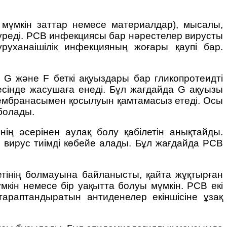
 мүмкін заттар немесе материалдар), мысалы,
 сүреді. РСВ инфекциясы бар нәрестелер вирусты
руханаішілік инфекцияның жоғары қаупі бар.
 G және F беткі ақуыздары бар гликопротеидті
сінде жасушаға енеді. Бұл жағдайда G ақуызы
мембранасымен қосылуын қамтамасыз етеді. Осы
болады.
ің әсерінен аулақ болу қабілетін анықтайды.
, вирус тиімді көбейе алады. Бұл жағдайда РСВ
тінің болмауына байланысты, қайта жұқтырған
мкін немесе бір уақытта болуы мүмкін. РСВ екі
тараптандыратын антиденелер екіншісіне ұзақ