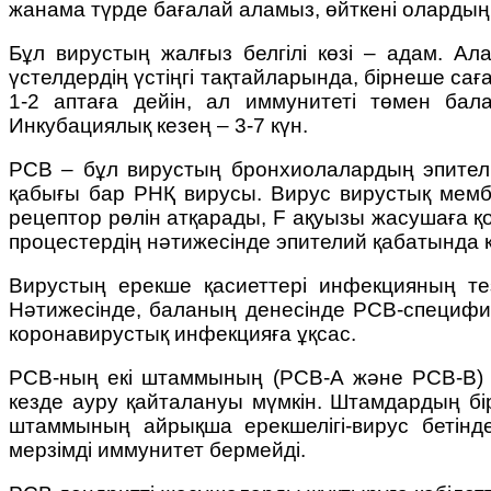
жанама түрде бағалай аламыз, өйткені олардың 
Бұл вирустың жалғыз белгілі көзі – адам. А
үстелдердің үстіңгі тақтайларында, бірнеше са
1-2 аптаға дейін, ал иммунитеті төмен бал
Инкубациялық кезең – 3-7 күн.
РСВ – бұл вирустың бронхиолалардың эпителий
қабығы бар РНҚ вирусы. Вирус вирустық мемб
рецептор рөлін атқарады, F ақуызы жасушаға 
процестердің нәтижесінде эпителий қабатында
Вирустың ерекше қасиеттері инфекцияның тез
Нәтижесінде, баланың денесінде РСВ-специфика
коронавирустық инфекцияға ұқсас.
РСВ-ның екі штаммының (РСВ-А және РСВ-В) б
кезде ауру қайталануы мүмкін. Штамдардың бір
штаммының айрықша ерекшелігі-вирус бетінде
мерзімді иммунитет бермейді.