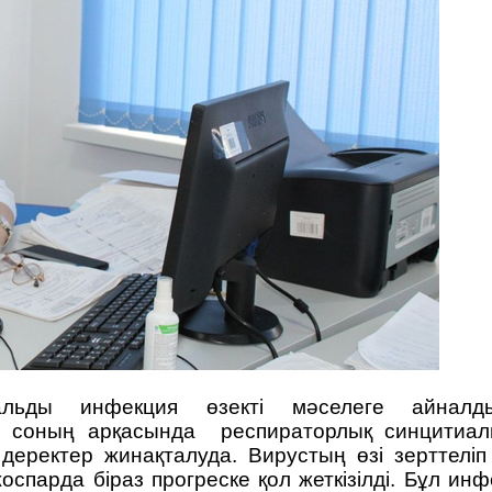
альды инфекция өзекті мәселеге айнал
еді, соның арқасында респираторлық синцити
деректер жинақталуда. Вирустың өзі зерттелі
спарда біраз прогреске қол жеткізілді. Бұл ин