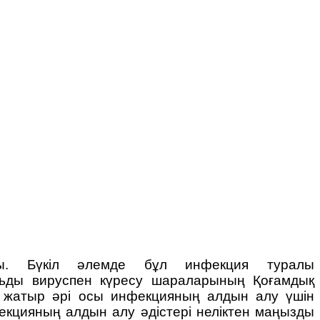
ды. Бүкіл әлемде бұл инфекция туралы
альды вируспен күресу шараларының Қоғамдық
п жатыр әрі осы инфекцияның алдын алу үшін
фекцияның алдын алу әдістері неліктен маңызды