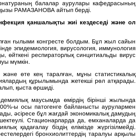
тернатураның балалар аурулары кафедрасының
анқызы РАМАЗАНОВА айтып берді.
инфекция қаншалықты жиі кездеседі және ол
лған ғылыми конгресте болдым. Бұл жыл сайын
інде эпидемиология, вирусология, иммунология
ды, өйткені респираторлық синцитиальды вирус
луы мүмкін.
 және өте кең таралған, мұны статистикалық
циялардың құрылымында жетекші рөл атқарады.
лып, қыста өршиді.
идемиялық маусымда өмірдің бірінші жылында
 100%-ы осы патогенге байланысты аурулармен
ылады, әсіресе бұл жағдай экономикалық дамудың
 шектеулі. Стационарларда да, емханаларда да
ық қадағалау біздің елімізде жүргізілмейді.
рестелердегі бронхиолиттердің таралуы арқылы