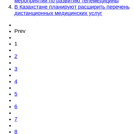
мероприятий по развитию телемедицины
В Казахстане планируют расширить перечень
дистанционных медицинских услуг
Prev
1
2
3
4
5
6
7
8