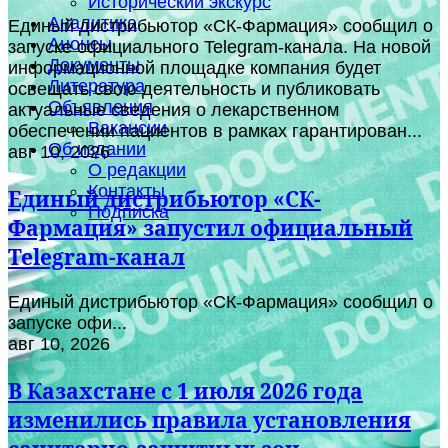
Исторический экскурс
Аналитика
Единый дистрибьютор «СК-Фармация» сообщил о
Анонсы
запуске официального Telegram-канала. На новой
Документы
информационной площадке компания будет
Литература
освещать свою деятельность и публиковать
Объявления
актуальные сведения о лекарственном
Вакансии
обеспечении пациентов в рамках гарантирован...
Об издании
авг 10, 2026
О редакции
Контакты
Единый дистрибьютор «СК-
Подписка
Фармация» запустил официальный
Telegram-канал
Единый дистрибьютор «СК-Фармация» сообщил о
запуске офи...
авг 10, 2026
В Казахстане с 1 июля 2026 года
изменились правила установления