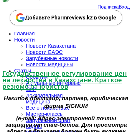
Подписка
Вход
Добавьте Pharmreviews.kz в Google
Главная
Новости
Новости Казахстана
Новости ЕАЭС
Зарубежные новости
Новости медицины
Статьи
Государственное регулирование цен
События
на лекарства в Казахстане. Краткое
Актуальные интервью
резюме от юристов
GxP
Доказательная
Накипов Абылхаир, партнер, юридическая
медицина
фирма SIGNUM
Все о лекарствах
Мастер-классы
(e-
mail:
Адрес электронной почты
Зарубежный опыт
защищен от спам-ботов. Для просмотра
Кадры
адреса в браузере должен быть включен