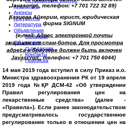
Исторический экскурс
Javascript.
, т
елефон: +7 701 722 32 89)
Аналитика
Анонсы
Казиева Айкерим, юрист, юридическая
Документы
фирма SIGNUM
Литература
Объявления
(е-
mail:
Адрес электронной почты
Вакансии
Об издании
защищен от спам-ботов. Для просмотра
О редакции
адреса в браузере должен быть включен
Контакты
Javascript.
,
т
елефон: +7 701 750 6044)
Подписка
14 мая 2019 года вступил в силу Приказ и.о.
Министра здравоохранения РК от 19 апреля
2019 года №ҚР ДСМ-42 «Об утверждении
Правил регулирования цен на
лекарственные средства» (далее -
«Правила»). Если ранее законодательством
предусматривалось государственное
регулирование только в отношении цен на