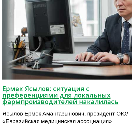
Ермек Ясылов: ситуация с
преференциями для локальных
фармпроизводителей накалилась
Ясылов Ермек Амангазынович, президент ОЮЛ
«Евразийская медицинская ассоциация»