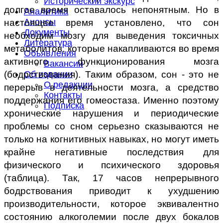
Исторический экскурс
долгое время оставалось непонятным. Но в
Аналитика
Анонсы
настоящее время установлено, что сон
Документы
необходим мозгу для выведения токсичных
Литература
метаболитов, которые накапливаются во время
Объявления
активного функционирования мозга
Вакансии
Об издании
(бодрствования). Таким образом, сон - это не
О редакции
перерыв в деятельности мозга, а средство
Контакты
поддержания его гомеостаза. Именно поэтому
Подписка
хронические нарушения и периодические
проблемы со сном серьезно сказываются не
только на когнитивных навыках, но могут иметь
крайне негативные последствия для
физического и психического здоровья
(таблица). Так, 17 часов непрерывного
бодрствования приводит к ухудшению
производительности, которое эквивалентно
состоянию алкоголемии после двух бокалов