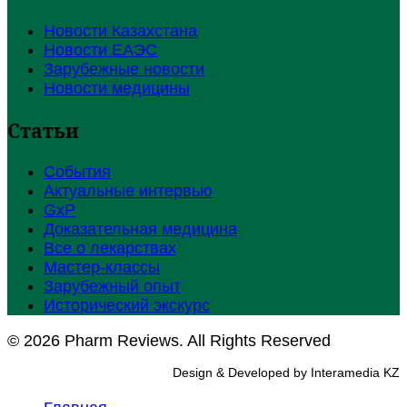
Новости Казахстана
Новости ЕАЭС
Зарубежные новости
Новости медицины
Статьи
События
Актуальные интервью
GxP
Доказательная медицина
Все о лекарствах
Мастер-классы
Зарубежный опыт
Исторический экскурс
© 2026 Pharm Reviews. All Rights Reserved
Design & Developed by Interamedia KZ