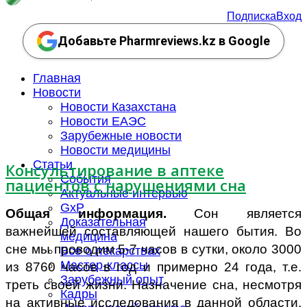
Подписка
Вход
Добавьте Pharmreviews.kz в Google
Главная
Новости
Новости Казахстана
Новости ЕАЭС
Зарубежные новости
Новости медицины
Статьи
Консультирование в аптеке
События
пациентов с нарушениями сна
Актуальные интервью
GxP
Общая информация.
Сон является
Доказательная
важнейшей составляющей нашего бытия. Во
медицина
сне мы проводим 5-7 часов в сутки, около 3000
Все о лекарствах
Мастер-классы
из 8760 часов в год и примерно 24 года, т.е.
Зарубежный опыт
треть своей жизни. Назначение сна, несмотря
Кадры
на активные исследования в данной области,