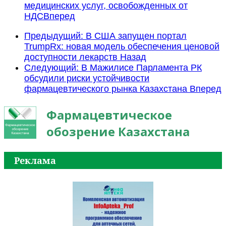
медицинских услуг, освобожденных от
НДС
Вперед
Предыдущий: В США запущен портал
TrumpRx: новая модель обеспечения ценовой
доступности лекарств
Назад
Следующий: В Мажилисе Парламента РК
обсудили риски устойчивости
фармацевтического рынка Казахстана
Вперед
Фармацевтическое
обозрение Казахстана
Реклама