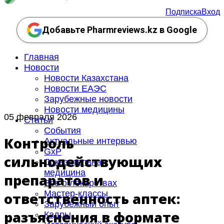
Подписка
Вход
Добавьте Pharmreviews.kz в Google
Главная
Новости
Новости Казахстана
Новости ЕАЭС
Зарубежные новости
Новости медицины
05 февраля 2026
Статьи
События
Контроль
Актуальные интервью
GxP
сильнодействующих
Доказательная
медицина
препаратов и
Все о лекарствах
Мастер-классы
ответственность аптек:
Зарубежный опыт
разъяснения в формате
Кадры