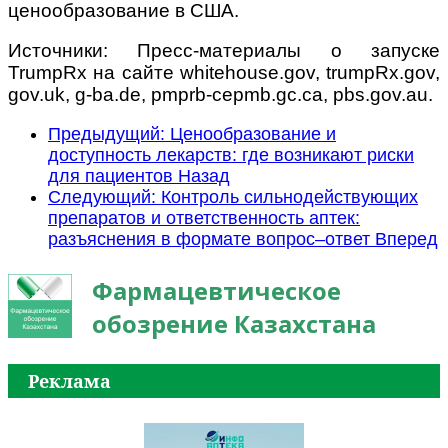
ценообразование в США.
Источники: Пресс-материалы о запуске
TrumpRx на сайте whitehouse.gov, trumpRx.gov,
gov.uk, g-ba.de, pmprb-cepmb.gc.ca, pbs.gov.au.
Предыдущий: Ценообразование и
доступность лекарств: где возникают риски
для пациентов
Назад
Следующий: Контроль сильнодействующих
препаратов и ответственность аптек:
разъяснения в формате вопрос–ответ
Вперед
Фармацевтическое
обозрение Казахстана
Реклама