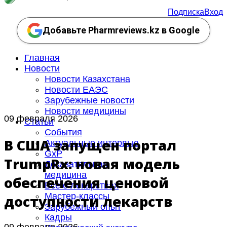
Подписка
Вход
Добавьте Pharmreviews.kz в Google
Главная
Новости
Новости Казахстана
Новости ЕАЭС
Зарубежные новости
Новости медицины
09 февраля 2026
Статьи
События
В США запущен портал
Актуальные интервью
GxP
TrumpRx: новая модель
Доказательная
медицина
обеспечения ценовой
Все о лекарствах
Мастер-классы
доступности лекарств
Зарубежный опыт
Кадры
09 февраля 2026